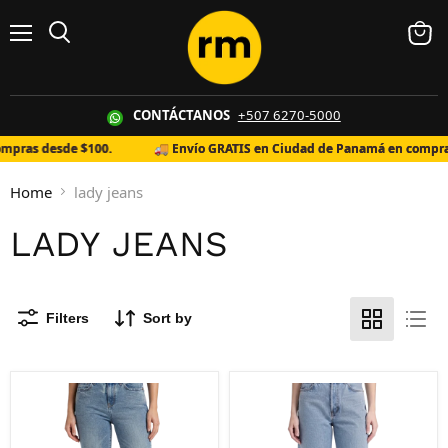
Menu
Search
View 
CONTÁCTANOS
+507 6270-5000
pras desde $100.
🚚
Envío GRATIS en Ciudad de Panamá en compras
Home
lady jeans
LADY JEANS
Filters
Sort by
Jeans Levi´s de Dama Bootcut
Jeans Levi´s de Dama Supe