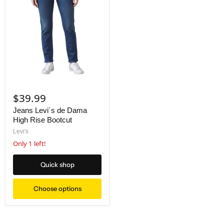
$39.99
Jeans Levi´s de Dama
High Rise Bootcut
Levi's
Only 1 left!
Quick shop
Choose options