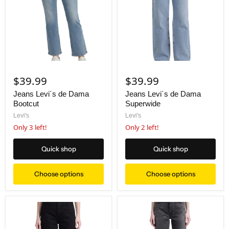
$39.99
$39.99
Jeans Levi´s de Dama
Jeans Levi´s de Dama
Bootcut
Superwide
Levi's
Levi's
Only 3 left!
Only 2 left!
Quick shop
Quick shop
Choose options
Choose options
Jeans Levi´s de Dama Ribcage Wide Leg
Jeans Levi´s de Dama 720