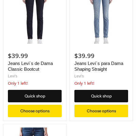
$39.99
$39.99
Jeans Levi´s de Dama
Jeans Levi´s para Dama
Classic Bootcut
Shaping Straight
Levi's
Levi's
Only 1 left!
Only 1 left!
Quick shop
Quick shop
Choose options
Choose options
Jeans Levi´s de Dama High Rise Bootcut