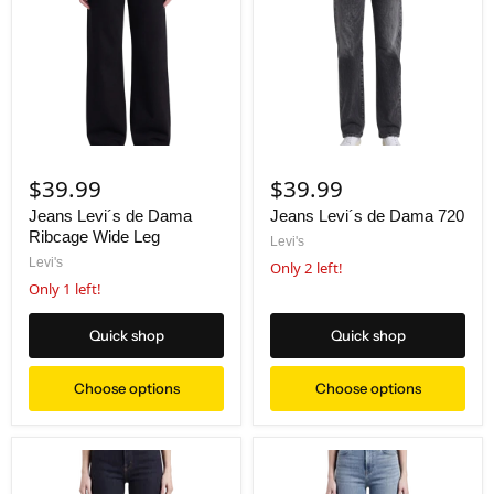
$39.99
$39.99
Jeans Levi´s de Dama
Jeans Levi´s de Dama 720
Ribcage Wide Leg
Levi's
Levi's
Only 2 left!
Only 1 left!
Quick shop
Quick shop
Choose options
Choose options
Jeans Levi´s de Dama Classic Bootcut
Jeans Levi´s para Dama Sha